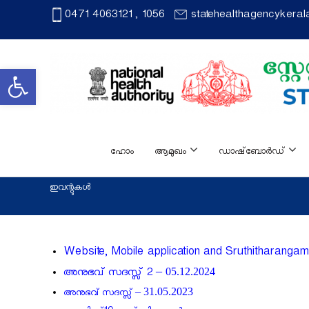
S
0471 4063121 , 1056
statehealthagencykera
k
i
p
Open toolbar
t
o
c
s
S
o
h
ഹോം
ആമുഖം
ഡാഷ്ബോർഡ്
t
n
a
a
t
ഇവന്റുകൾ
t
e
e
n
H
t
e
Website, Mobile application and Sruthitharanga
a
05.12.2024
അനുഭവ് സദസ്സ് 2 –
l
31.
05
.2023
അനുഭവ് സദസ്സ് –
t