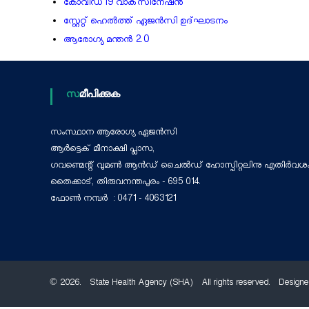
കോവിഡ്19 വാക്‌സിനേഷൻ
h
സ്റ്റേറ്റ് ഹെൽത്ത് ഏജൻസി ഉദ്ഘാടനം
A
ആരോഗ്യ മന്തൻ 2.0
g
e
n
സമീപിക്കുക
c
y
സംസ്ഥാന ആരോഗ്യ ഏജന്‍സി
ആർട്ടെക്‌ മീനാക്ഷി പ്ലാസ,
ഗവണ്മെന്റ് വുമൺ ആൻഡ് ചൈൽഡ് ഹോസ്പിറ്റലിനു എതിർവശം
തൈക്കാട്, തിരുവനന്തപുരം - 695 014.
ഫോൺ നമ്പർ : 0471 - 4063121
© 2026. State Health Agency (SHA) All rights reserved. Designe