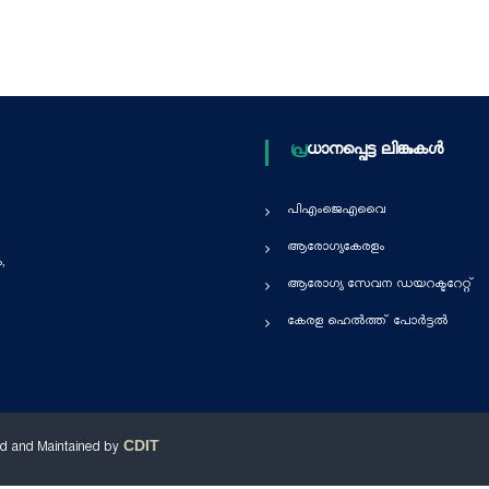
പ്രധാനപ്പെട്ട ലിങ്കുകൾ
പിഎംജെഎവൈ
ആരോഗ്യകേരളം
,
ആരോഗ്യ സേവന ഡയറക്ടറേറ്റ്
കേരള ഹെൽത്ത് പോർട്ടൽ
CDIT
d and Maintained by